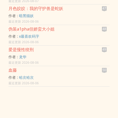
最近更新 2026-08-07
他每周三次单独补习的私人老师。??空调低鸣的房间里，空气
却越
月色皎皎：我的守护兽是蛇妖
47
作者 :
暗黑猫妖
最近更新 2026-08-06
伪装a1pha但娇蛮大小姐
48
作者 :
x最喜欢码字
最近更新 2026-08-06
爱是慢性绞刑
49
作者 :
龙华
最近更新 2026-08-06
血藤
50
作者 :
哈次哈次
最近更新 2026-08-06