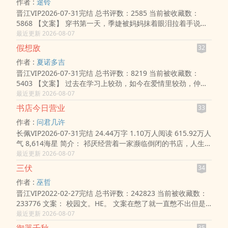
作者 :
途铃
晋江VIP2026-07-31完结 总书评数：2585 当前被收藏数：
5868 【文案】 穿书第一天，季婕被妈妈抹着眼泪拉着手说，
“乖女儿相信我，这次真的不一样。” 她一脸懵地跟着妈妈搬进
最近更新 2026-08-07
了豪宅，才发现，自..
假想敌
32
作者 :
夏诺多吉
晋江VIP2026-07-31完结 总书评数：8219 当前被收藏数：
5403 【文案】 过去在学习上较劲，如今在爱情里较劲，仲羽
想，如果她跟乔思衡没缘分做恋人，那就做一辈子的敌人也不
最近更新 2026-08-07
错。 淡人浓情vs浪人..
书店今日营业
33
作者 :
问君几许
长佩VIP2026-07-31完结 24.44万字 1.10万人阅读 615.92万人
气 8,614海星 简介： 祁厌经营着一家濒临倒闭的书店，人生
目标是混吃等死。 乐锦羡是个还没有被残酷现实荼毒的男大学
最近更新 2026-08-07
生。 因..
三伏
34
作者 :
巫哲
晋江VIP2022-02-27完结 总书评数：242823 当前被收藏数：
233776 文案： 校园文。HE。 文案在憋了就一直憋不出但是
真的一直在憋……（可能憋不出来了10.17） 封面感谢@苏荼
最近更新 2026-08-07
内容标签：校..
35