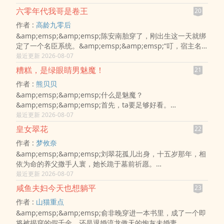
不上饭更别提上学。&amp;emsp;&amp;emsp;好在赶上了点
六零年代我哥是卷王
20
网络红利，凭着自己天赋异禀给铲屎官们网络问诊。
作者 :
高龄九零后
&amp;emsp;&amp;emsp
&amp;emsp;&amp;emsp;陈安南胎穿了，刚出生这一天就绑
定了一个名臣系统。&amp;emsp;&amp;emsp;“叮，宿主名
臣系统为您服务，让我们一起成为这个时代一人之下万人之上
最近更新 2026-08-07
的朝堂第一人，当朝宰相，名垂千古！”
糟糕，是绿眼睛男魅魔！
21
&amp;emsp;&amp;emsp;就很离谱，首先她是个只会吐泡泡
作者 :
熊贝贝
的小婴儿，其次性..
&amp;emsp;&amp;emsp;什么是魅魔？
&amp;emsp;&amp;emsp;首先，ta要足够好看。
&amp;emsp;&amp;emsp;其次，ta要懂得利用自己的美貌。
最近更新 2026-08-07
&amp;emsp;&amp;emsp;最后，ta还得像恶魔般足够贪婪。
皇女翠花
22
&amp;emsp;&amp;emsp;琨因（Quinn E
作者 :
梦攸奈
&amp;emsp;&amp;emsp;刘翠花孤儿出身，十五岁那年，相
依为命的养父撒手人寰，她长跪于墓前祈愿。
&amp;emsp;&amp;emsp;爹，您安心去吧，女儿一定守好咱
最近更新 2026-08-07
家的豆腐摊，赚够了钱就给您招个入赘女婿。
咸鱼夫妇今天也想躺平
23
&amp;emsp;&amp;emsp;或许誓言上达天听，加之父荫福泽
作者 :
山猫重点
深厚。&amp;emsp;&amp;emsp
&amp;emsp;&amp;emsp;俞非晚穿进一本书里，成了一个即
将被揭穿的假千金，还是退婚流龙傲天的炮灰未婚妻。