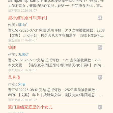
&amp;emsp;&amp;emsp;宋璨这辈子幸运的投了个好胎，作
为侯府贵女，爹娘的贴心宝贝，她这一生注定衣食无忧，富贵
无双。&amp;emsp;&amp;emsp;可没想到的是，好日子过了
最近更新 2026-08-07
才十六年，她就一命呜呼了。&amp;emsp;&amp;emsp;这上
戚小姐军婚日常[年代]
28
哪儿说理去！&amp;emsp;&amp;emsp;好在峰回路转，她没
作者 :
满山白
晋江VIP2026-07-31完结 总书评数：310 当前被收藏数：2208
【文案】 运动伊始，戚芳芳从大学狼狈退学，面临下放危机。
姑姑：你成分不好，男方是军人，能护得住你，更重要的是，
最近更新 2026-08-07
他不嫌弃你成..
缠腰
29
作者 :
九离灯
晋江VIP2026-5-12完结 总书评数：121 当前被收藏数：739
本文文案： 【强取豪夺/阴差阳错/恨海情天/女非男C】 作为暗
门细作，她十五岁时便初具艳姿被少主裴镜占有，得名“阿
最近更新 2026-08-07
宁”。 两年后，..
风月债
30
作者 :
宋昭
晋江VIP2026-08-01完结 总书评数：2527 当前被收藏数：
8570 【文案】 年上 | 撬墙角文学，美院女大X集团老总 — 初
见周怀森，孟知南跟当时的男友感情正好。 男人毫无征兆地闯
最近更新 2026-08-07
入她的生..
豪门重组家庭里的小女儿
31