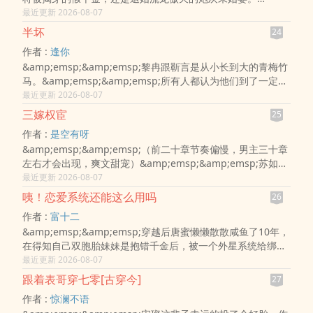
&amp;emsp;&amp;emsp;真地狱开局。
最近更新 2026-08-07
&amp;emsp;&amp;emsp;本想苟一苟，嫁给龙傲天也不错。
半坏
24
&amp;emsp;&amp;emsp;但穿书的时机好像不太对，此时此
作者 :
逢你
刻她正在退婚的路上。&a
&amp;emsp;&amp;emsp;黎冉跟靳言是从小长到大的青梅竹
马。&amp;emsp;&amp;emsp;所有人都认为他们到了一定年
龄就会结婚，事实也的确如此。&amp;emsp;&amp;emsp;婚
最近更新 2026-08-07
后第二年，他们就有了一个女儿。&amp;emsp;&amp;emsp;
三嫁权宦
25
在外人眼里，他们是模范夫妻模范父母模范子女。&
作者 :
是空有呀
&amp;emsp;&amp;emsp;（前二十章节奏偏慢，男主三十章
左右才会出现，爽文甜宠）&amp;emsp;&amp;emsp;苏如棠
乃尊贵的世家嫡女。无奈前世认人不清，为周承儒悉心养大外
最近更新 2026-08-07
室子，助他平步青云。&amp;emsp;&amp;emsp;小人一朝得
咦！恋爱系统还能这么用吗
26
志，苏如棠这踏脚石被弃如敝履、苏家满门..
作者 :
富十二
&amp;emsp;&amp;emsp;穿越后唐蜜懒懒散散咸鱼了10年，
在得知自己双胞胎妹妹是抱错千金后，被一个外星系统给绑定
了！此时她才知道自己穿成了一本霸总文中活不过第一章的炮
最近更新 2026-08-07
灰……&amp;emsp;&amp;emsp;系统：您当前的生命余额仅
跟着表哥穿七零[古穿今]
27
剩七天，不做攻略任务就得死..
作者 :
惊澜不语