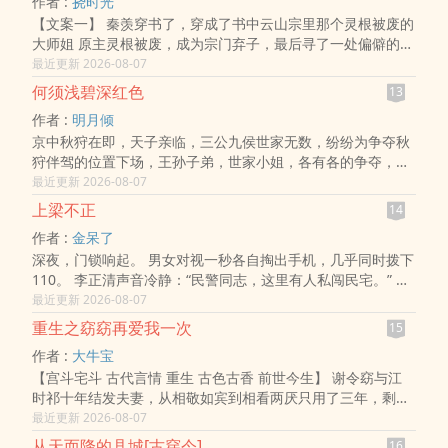
作者 :
挠时光
【文案一】 秦羡穿书了，穿成了书中云山宗里那个灵根被废的
大师姐 原主灵根被废，成为宗门弃子，最后寻了一处偏僻的地
方了结了性命 秦羡：好死不如赖活着 就算没了灵根，也..
最近更新 2026-08-07
何须浅碧深红色
13
作者 :
明月倾
京中秋狩在即，天子亲临，三公九侯世家无数，纷纷为争夺秋
狩伴驾的位置下场，王孙子弟，世家小姐，各有各的争夺，山
雨欲来风满楼。 江南柳，恨悠悠，柳晋骧三十岁做到封疆大
最近更新 2026-08-07
吏，代天子巡抚江南，一遭蒙冤身死，..
上梁不正
14
作者 :
金呆了
深夜，门锁响起。 男女对视一秒各自掏出手机，几乎同时拨下
110。 李正清声音冷静：“民警同志，这里有人私闯民宅。” 他
目光从她身上扫过，停了一瞬，“衣冠不整，疑似非法入住有一
最近更新 2026-08-07
阵子了。” 梁心退后半步，..
重生之窈窈再爱我一次
15
作者 :
大牛宝
【宫斗宅斗 古代言情 重生 古色古香 前世今生】 谢令窈与江
时祁十年结发夫妻，从相敬如宾到相看两厌只用了三年，剩下
七年只剩下无尽的冷漠与无视。 在经历了丈夫的背叛、儿子的
最近更新 2026-08-07
疏离、婆母的苛待、忠..
从天而降的县城[古穿今]
16