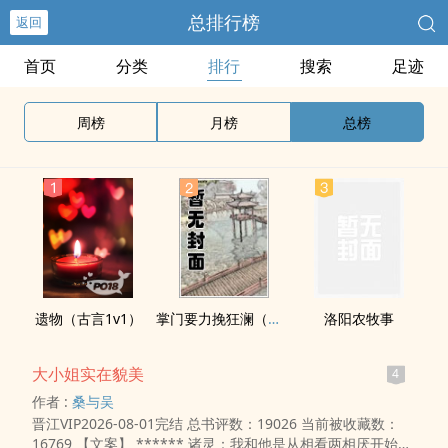
总排行榜
返回
首页
分类
排行
搜索
足迹
周榜
月榜
总榜
遗物（古言1v1）
掌门要力挽狂澜（重生NPH)
洛阳农牧事
大小姐实在貌美
4
作者 :
桑与吴
晋江VIP2026-08-01完结 总书评数：19026 当前被收藏数：
16769 【文案】 ****** 诸灵：我和他是从相看两相厌开始