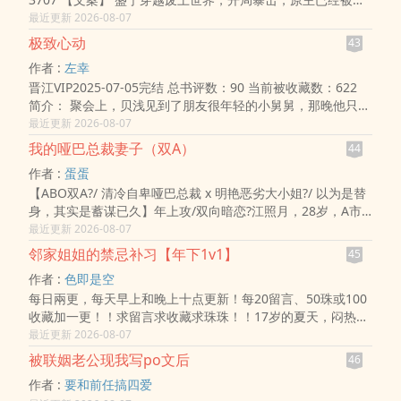
男堂妹害成了污染物。 好在绑定一个自然系统，只要种田，就
最近更新 2026-08-07
能继续当人。 ..
极致心动
43
作者 :
左幸
晋江VIP2025-07-05完结 总书评数：90 当前被收藏数：622
简介： 聚会上，贝浅见到了朋友很年轻的小舅舅，那晚他只是
随意看了她一眼，她却再也移不开眼。 朋友说，墨寻不可一
最近更新 2026-08-07
世，追他宛如摘星..
我的哑巴总裁妻子（双A）
44
作者 :
蛋蛋
【ABO双A?/ 清冷自卑哑巴总裁 x 明艳恶劣大小姐?/ 以为是替
身，其实是蓄谋已久】年上攻/双向暗恋?江照月，28岁，A市
商界霸主，在外人眼中因病失声残疾，导致原本温柔的性子变
最近更新 2026-08-07
得阴郁，常人不敢靠近。卫青云，21岁，卫氏千金，时尚品牌
邻家姐姐的禁忌补习【年下1v1】
45
创始人，张扬明艳，性情恶劣。?一场联姻，让两个alpha走到
作者 :
色即是空
了一起。江照月认定卫青云嫁她，是因为她这张脸像极了妹妹
每日兩更，每天早上和晚上十点更新！每20留言、50珠或100
——那个更年轻、更健全、卫青云大学时曾喜欢过的人
收藏加一更！！求留言求收藏求珠珠！！17岁的夏天，闷热的
楼道，26岁的她穿着藕粉色连衣裙擦肩而过。她是苏婉，高考
最近更新 2026-08-07
630分的“别人家孩子”，北京打拼三年后倦鸟归巢的都市白
被联姻老公现我写po文后
46
领。他是林浩，篮球场上挥汗如雨、数学却只考39分的问题少
作者 :
要和前任搞四爱
年。她皮肤白得晃眼，身材丰满到让人挪不开视线，如今成了