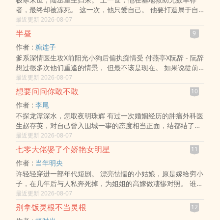
者，最终却被冻死。 这一次，他只爱自己。 他要打造属于自
己的安全屋，和裴聿一起迎接新世界到来。
最近更新 2026-08-07
半昼
9
作者 :
糖连子
爹系深情医生攻X前阳光小狗后偏执痴情受 付燕亭X阮辞 - 阮辞
想过很多次他们重逢的情景， 但最不该是现在。 如果说從前
的阮辞尚且算是一颗阳光又青涩的果实， 那长到25岁的阮辞
最近更新 2026-08-07
早就生病坏掉了，烂透..
想要问问你敢不敢
10
作者 :
李尾
不探龙潭深水，怎取夜明珠辉 有过一次婚姻经历的肿瘤外科医
生赵存英，对自己曾入围城一事的态度相当正面，结都结了，
离也离了，既体验了一把失败的婚姻生活，又收获了一个气人
最近更新 2026-08-07
的女儿。 很好。 ..
七零大佬娶了个娇艳女明星
11
作者 :
当年明央
许轻轻穿进一部年代短剧。 漂亮怯懦的小姑娘，原是嫁给穷小
子，在几年后与人私奔死掉，为姐姐的高嫁做凄惨对照。 谁知
一睁眼，剧本乱了套。 她在本该是她姐夫的男人床上醒来，姐
最近更新 2026-08-07
姐亲自带人来堵..
别拿饭灵根不当灵根
12