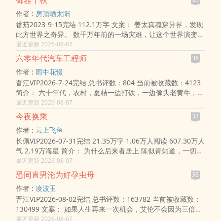
御器千秋
作者 :
房顶晒太阳
番茄2023-9-15完结 112.1万字 文案： 姜太真魂穿异界，发现
此方世界之奇异。 数千万年前的一场灾难，让这个世界演变为
了一个御使灵器的世界，只有成为御器师，才能在这个世界生
最近更新 2026-08-07
存下去。 ..
六零年代汽车工程师
36
作者 :
雨中花慢
晋江VIP2026-7-24完结 总书评数：804 当前被收藏数：4123
简介： 六十年代，农村，夏桔一边打铁，一边像头老黄牛，任
劳任怨地伺候瘫痪的干爹干娘，洗衣做饭做家务。 在这家人看
最近更新 2026-08-07
来，她是长得俊..
今夜换乘
37
作者 :
云上飞鱼
长佩VIP2026-07-31完结 21.35万字 1.06万人阅读 607.30万人
气 2.19万海星 简介： 为什么后来者居上 陈似青知道，一切荒
唐都始于那个昏乱的午后 无人空寝，暑热蝉鸣 陈似青没听到
最近更新 2026-08-07
不远..
恐同直男沦为好孕虫母
38
作者 :
凌波玉
晋江VIP2026-08-02完结 总书评数：163782 当前被收藏数：
130499 文案： 如果人生再来一次机会，艾伦不会因为三倍的
工资踏上那艘星舰，如果没有踏上那艘星舰，他或许可以娶个
最近更新 2026-08-07