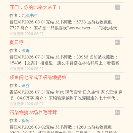
老婆、生个孩子、熬到..
开门，你的比格犬来了！
39
作者 :
九流书生
晋江VIP2026-08-01完结 总书评数：5738 当前被收藏数：
7727 简介： 安桥是一只很喜欢“werwerwer——”的比格犬，
在将主人一家折磨了五年，搬家三次之后，它在一个风和日丽
最近更新 2026-08-07
的下午寿终正寝了。 也..
夏日悸
40
作者 :
殊娓
晋江VIP2026-07-31完结 总书评数：39956 当前被收藏数：
15436 【文案】 楼道里，朋友手臂搭在林佑鹤肩上，看着奚
湜远去的背影：“你邻居好漂亮啊，认识吗？” 林佑鹤摸着白色
最近更新 2026-08-07
高领毛衣的领口：“..
咸鱼闯七零成了极品懒婆娘
41
作者 :
臻乔
番茄VIP2026-07-31完结 年代 现代言情 日久生情 家长里短 穿
书 104.0万字 简介： 宋锦瑜穿越到了吃穿困难的七十年代，
成为了书中的炮灰女配的路人妈妈，死得早，只在炮灰女配的
最近更新 2026-08-07
回忆里出现过。..
污染物搞农场养毛茸茸
42
作者 :
祸阿斗
晋江VIP2026-08-02完结 总书评数：1260 当前被收藏数：
3707 【文案】 盛宁穿越废土世界，开局暴击，原主已经被渣