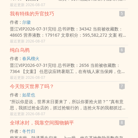
的，正是因为相看两厌，才一直注视着对方。 霍世泽：糟糕，
最近更新 2026-08-07
原来一眼烦，现..
我有特殊的升官技巧
5
作者 :
尔徽
晋江VIP2026-07-31完结 总书评数：34342 当前被收藏数：
48605 营养液数：179167 文章积分：595,582,272 文案 程曦
是个怎样的人？ 官员甲：一个脑子有病的人！ 官员乙：一个
最近更新 2026-08-07
谁都不想得罪的..
纯白乌鸦
6
作者 :
春风榴火
晋江VIP2026-07-31完结 总书评数：2656 当前被收藏数：
7364 【文案】 任思议应聘暑期工，在有钱人家当保姆，住进
了一栋阴森复古的城堡庄园里。 城堡里住着昼伏夜出的两兄
最近更新 2026-08-07
弟，兄长沈慎清冷矜贵..
今天毁灭世界了吗？
7
作者 :
如星也
“所以你是说，世界末日要来了，所以你要抢火箭？” “真有意
思，我抓过抢金店的，抓过抢银行的，连抢火车的我都抓过，
就是没抓过抢火箭的。” “你怎么想的？就算你真把火箭抢下来
最近更新 2026-08-07
了，你会开吗？” 坐在男人对面的林..
全球冰封，我靠空间囤物躺平
8
作者 :
冬竹归
极寒末世，陆丞重生归来。 上一世，他在基地救助无数幸存