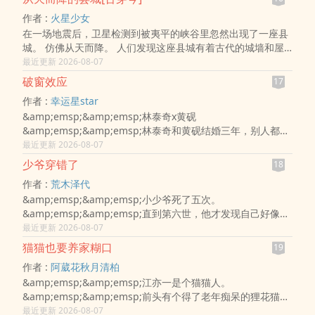
作者 :
火星少女
在一场地震后，卫星检测到被夷平的峡谷里忽然出现了一座县
城。 仿佛从天而降。 人们发现这座县城有着古代的城墙和屋
舍，而在城中甚至还生活着不少穿戴古装的士兵、民众。场面
最近更新 2026-08-07
满目疮痍，惨不忍睹。 ..
破窗效应
17
作者 :
幸运星star
&amp;emsp;&amp;emsp;林泰奇x黄砚
&amp;emsp;&amp;emsp;林泰奇和黄砚结婚三年，别人都说
林泰奇命好，找了个话少、靠谱、从不查岗的伴侣。
最近更新 2026-08-07
&amp;emsp;&amp;emsp;只有林泰奇自己知道，黄砚不在乎
少爷穿错了
18
他。&amp;emsp;&amp;emsp;林泰奇终于忍不住问了那个他
作者 :
荒木泽代
害怕答案的问题：“你到底爱
&amp;emsp;&amp;emsp;小少爷死了五次。
&amp;emsp;&amp;emsp;直到第六世，他才发现自己好像是
个奇怪“话本”里的反派一员，无足轻重的小角色。
最近更新 2026-08-07
&amp;emsp;&amp;emsp;即便出生权贵之家，后天无论怎么
猫猫也要养家糊口
19
努力都还是会死。&amp;emsp;&amp;emsp;而有一个人恰恰
作者 :
阿葳花秋月清柏
相反，无论他怎么选择，
&amp;emsp;&amp;emsp;江亦一是个猫猫人。
&amp;emsp;&amp;emsp;前头有个得了老年痴呆的狸花猫
爷，后头有群等着嘎蛋的流浪猫狗，年仅十八的江亦一穷得吃
最近更新 2026-08-07