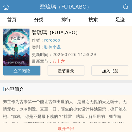
碧琉璃（FUTA,ABO）
首页
分类
排行
搜索
足迹
碧琉璃（FUTA,ABO）
作者：
roropop
类别：
耽美小说
2026-07-26 11:53:29
更新时间：
最新章节：
八十六
立即阅读
章节目录
加入书架
内容简介
卿芷作为古来第一个能让古剑出世的人，是当之无愧的天之骄子。无
情无欲，冰冷剔透。直至一日，陌生的少女设计将她囚禁，撩开她衣
袍。“你说，你是不是最下贱的？”排雷：瞎写，解压用的，卿芷靖
川，年上，前期弱攻强受不完全肉文，有剧情，标题后有括号的是h
展开全部
章受非洁，存在与其他人（AO都有，都女的）的身体关系和多p情