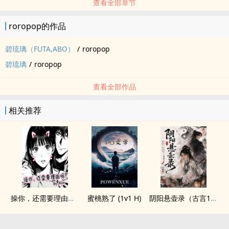
查看全部章节
roropop的作品
碧琉璃（FUTA,ABO）
/
roropop
碧琉璃
/
roropop
查看全部作品
相关推荐
操你，还需要理由吗？(校园H)
蜜桃熟了 (1v1 H)
阴阳悬壶录（古言1v1H）