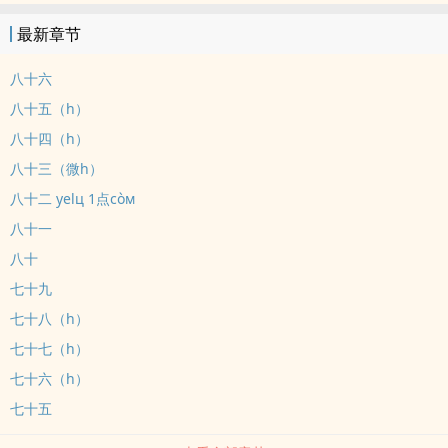
节，有ntr。攻守攻德(重点！！！）感情上始终1v1设定女A没有阴
最新章节
囊，有b，所以会有受一边骑一边扣（重点！）总结：狗血且淫乱能
接受再看
八十六
八十五（h）
八十四（h）
八十三（微h）
八十二 уelц 1点còм
八十一
八十
七十九
七十八（h）
七十七（h）
七十六（h）
七十五